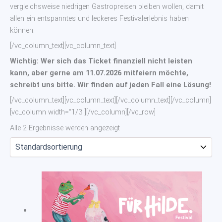
vergleichsweise niedrigen Gastropreisen bleiben wollen, damit
allen ein entspanntes und leckeres Festivalerlebnis haben
können.
[/vc_column_text][vc_column_text]
Wichtig: Wer sich das Ticket finanziell nicht leisten
kann, aber gerne am 11.07.2026 mitfeiern möchte,
schreibt uns bitte. Wir finden auf jeden Fall eine Lösung!
[/vc_column_text][vc_column_text][/vc_column_text][/vc_column]
[vc_column width=“1/3″][/vc_column][/vc_row]
Alle 2 Ergebnisse werden angezeigt
Preisspanne:
Dieses
1€
Produkt
bis
weist
39€
mehrere