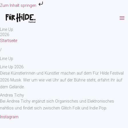
Zum
Zum Inhalt springen
Inhalt
springen
Line Up
2026
Startseite
/
Line Up
Line Up 2026
Diese Künstlerinnen und Künstler machen auf dem Für Hilde Festival
2026 Musik. Wer um wie viel Uhr auf der Bühne steht, erfahrt ihr auf
dem Gelände.
Andrea Tichy
Bei Andrea Tichy ergänzt sich Organisches und Elektronisches
nahtlos und findet sich zwischen Glitch Folk und Indie Pop.
Instagram