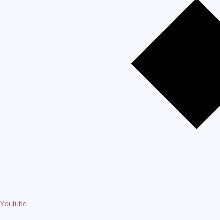
Youtube